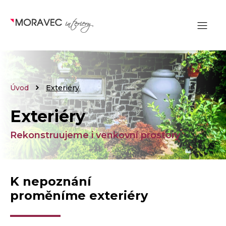
Úvod
Exteriéry
Exteriéry
Rekonstruujeme i venkovní prostory
K nepoznání
proměníme exteriéry